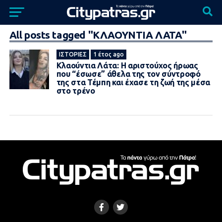
All posts tagged "ΚΛΑΟΥΝΤΙΑ ΛΑΤΑ"
ΙΣΤΟΡΊΕΣ
1 έτος ago
Κλαούντια Λάτα: Η αριστούχος ήρωας
που “έσωσε” άθελα της τον σύντροφό
της στα Τέμπη και έχασε τη ζωή της μέσα
στο τρένο