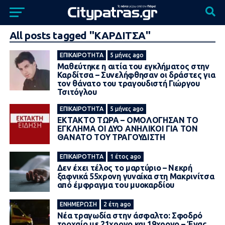
All posts tagged "ΚΑΡΔΙΤΣΑ"
ΕΠΙΚΑΙΡΌΤΗΤΑ
5 μήνες ago
Μαθεύτηκε η αιτία του εγκλήματος στην
Καρδίτσα – Συνελήφθησαν οι δράστες για
τον θάνατο του τραγουδιστή Γιώργου
Τσιτόγλου
ΕΠΙΚΑΙΡΌΤΗΤΑ
5 μήνες ago
ΕΚΤΑΚΤΟ ΤΩΡΑ – ΟΜΟΛΟΓΗΣΑΝ ΤΟ
ΕΓΚΛΗΜΑ ΟΙ ΔΥΟ ΑΝΗΛΙΚΟΙ ΓΙΑ ΤΟΝ
ΘΑΝΑΤΟ ΤΟΥ ΤΡΑΓΟΥΔΙΣΤΗ
ΕΠΙΚΑΙΡΌΤΗΤΑ
1 έτος ago
Δεν έχει τέλος το μαρτύριο – Νεκρή
ξαφνικά 55χρονη γυναίκα στη Μακρινίτσα
από έμφραγμα του μυοκαρδίου
ΕΝΗΜΈΡΩΣΗ
2 έτη ago
Νέα τραγωδία στην άσφαλτο: Σφοδρό
τροχαίο με 21χρονο και 19χρονο – Ένας