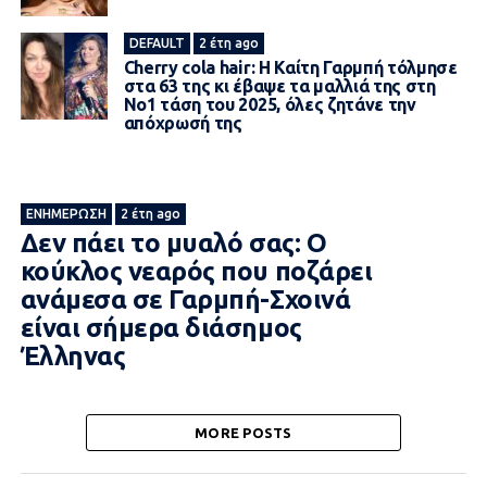
DEFAULT
2 έτη ago
Cherry cola hair: Η Καίτη Γαρμπή τόλμησε
στα 63 της κι έβαψε τα μαλλιά της στη
Νο1 τάση του 2025, όλες ζητάνε την
απόχρωσή της
ΕΝΗΜΈΡΩΣΗ
2 έτη ago
Δεν πάει το μυαλό σας: Ο
κούκλος νεαρός που ποζάρει
ανάμεσα σε Γαρμπή-Σχοινά
είναι σήμερα διάσημος
Έλληνας
MORE POSTS