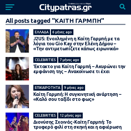
All posts tagged "ΚΑΙΤΗ ΓΑΡΜΠΗ"
ΕΛΛΆΔΑ
6 μήνες ago
J2US: Ενοχλημένη η Καίτη Γαρμπή με τα
λόγια του Gio Kay στην Ελένη Δήμου –
«Την αντιμετωπίζετε κάπως ειρωνικά»
CELEBRITIES
7 μήνες ago
Έκτακτο για Καίτη Γαρμπή – Ακυρώνει την
εμφάνιση της – Ανακοίνωσε τι έχει
ΕΠΙΚΑΙΡΌΤΗΤΑ
9 μήνες ago
Καίτη Γαρμπή: Η συγκινητική ανάρτηση –
«Καλό σου ταξίδι στο φως»
CELEBRITIES
12 μήνες ago
Διονύσης Σχοινάς-Καίτη Γαρμπή: Το
τρυφερό φιλί στη σκηνή και η αφιέρωση