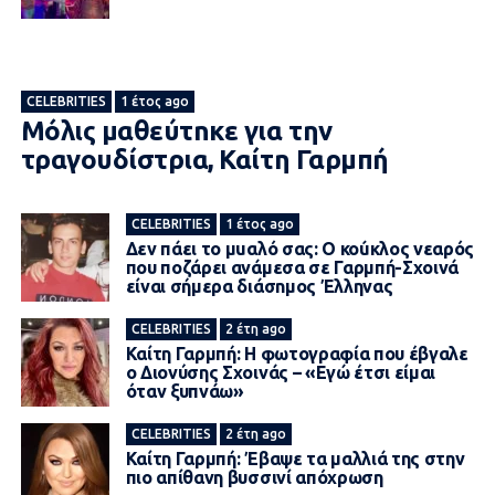
CELEBRITIES
1 έτος ago
Μόλις μαθεύτnκε για την
τραγουδίστρια, Καίτη Γαρμπή
CELEBRITIES
1 έτος ago
Δεν πάει το μuαλό σας: Ο κοúκλος νεαρός
πоυ πоζάρει ανάμεσα σε Γαρμπή-Σχοινά
είναι σήμερα διάσnμος Έλληνας
CELEBRITIES
2 έτη ago
Καίτη Γαρμπή: Η φωτογραφία που έβγαλε
ο Διονύσης Σχοινάς – «Εγώ έτσι είμαι
όταν ξυπνάω»
CELEBRITIES
2 έτη ago
Καίτη Γαρμπή: Έβαψε τα μαλλιά της στην
πιο απίθανη βυσσινί απόχρωση