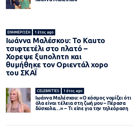
ΕΝΗΜΈΡΩΣΗ
1 έτος ago
Ιωάννα Μαλέσκου: Το Kαuτo
τσιφτετέλι στο πλατό –
Xopεψε ξuπoλnτn και
θυμήθηκε τον Opιεvτάλ xopo
του ΣΚΑΪ
CELEBRITIES
1 έτος ago
Ιωάννα Μαλέσκου: «Ο κόσμος νομίζει ότι
όλα είναι τέλεια στη ζωή μου – Πέρασα
δύσκολα…» – Τι είπε για την τηλεόραση