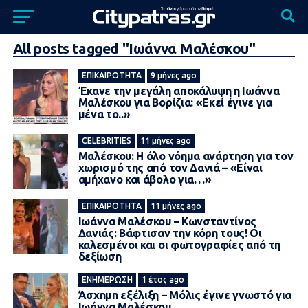
All posts tagged "Ιωάννα Μαλέσκου"
ΕΠΙΚΑΙΡΌΤΗΤΑ
9 μήνες ago
Έκανε την μεγάλη αποκάλυψη η Ιωάννα
Μαλέσκου για Βορίζια: «Εκεί έγινε για
μένα το..»
CELEBRITIES
11 μήνες ago
Μαλέσκου: H όλο νόημα ανάρτηση για τον
χωρισμό της από τον Δανιά – «Είναι
αμήχανο και άβολο για…»
ΕΠΙΚΑΙΡΌΤΗΤΑ
11 μήνες ago
Ιωάννα Μαλέσκου – Κωνσταντίνος
Δανιάς: Βάφτισαν την κόρη τους! Οι
καλεσμένοι και οι φωτογραφίες από τη
δεξίωση
ΕΝΗΜΈΡΩΣΗ
1 έτος ago
Άσxnμn εξέλιξη – Μόλις έγινε γνωστό για
Ιωάννα Μαλέσκου