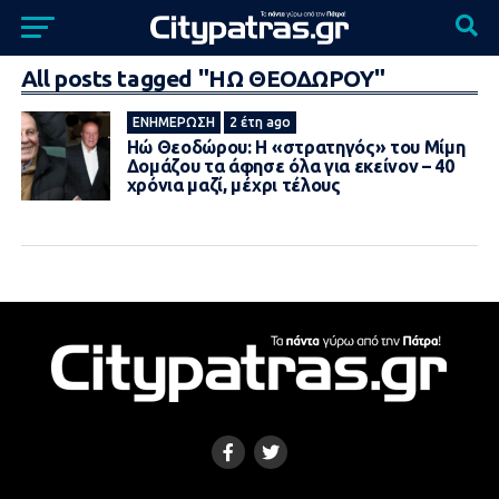
All posts tagged "ΗΩ ΘΕΟΔΩΡΟΥ"
ΕΝΗΜΈΡΩΣΗ
2 έτη ago
Ηώ Θεοδώρου: Η «στρατηγός» του Μίμη
Δομάζου τα άφησε όλα για εκείνον – 40
χρόνια μαζί, μέχρι τέλους