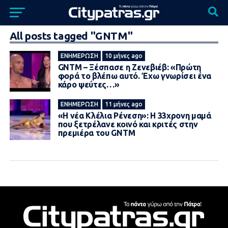
All posts tagged "GNTM"
ΕΝΗΜΈΡΩΣΗ
10 μήνες ago
GNTM – Ξέσπασε η Ζενεβιέβ: «Πρώτη
φορά το βλέπω αυτό. Έχω γνωρίσει ένα
κάρο ψεύτες…»
ΕΝΗΜΈΡΩΣΗ
11 μήνες ago
«Η νέα Κλέλια Ρένεση»: Η 33χρονη μαμά
που ξετρέλανε κοινό και κριτές στην
πρεμιέρα του GNTM