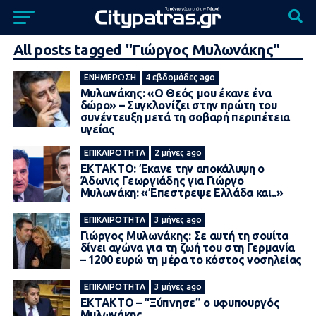
All posts tagged "Γιώργος Μυλωνάκης"
ΕΝΗΜΈΡΩΣΗ
4 εβδομάδες ago
Μυλωνάκης: «Ο Θεός μου έκανε ένα
δώρο» – Συγκλονίζει στην πρώτη του
συνέντευξη μετά τη σοβαρή περιπέτεια
υγείας
ΕΠΙΚΑΙΡΌΤΗΤΑ
2 μήνες ago
EKTAKTO: Έκανε την αποκάλυψη ο
Άδωνις Γεωργιάδης για Γιώργο
Μυλωνάκη: «Έπεστρεψε Ελλάδα και..»
ΕΠΙΚΑΙΡΌΤΗΤΑ
3 μήνες ago
Γιώργος Μυλωνάκης: Σε αυτή τη σουίτα
δίνει αγώνα για τη ζωή του στη Γερμανία
– 1200 ευρώ τη μέρα το κόστος νοσηλείας
ΕΠΙΚΑΙΡΌΤΗΤΑ
3 μήνες ago
ΕΚΤΑΚΤΟ – “Ξύπνησε” ο υφυπουργός
Μυλωνάκης