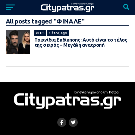
All posts tagged "ΦΙΝΑΛΕ"
PLUS
1 έτος ago
Παιχνίδια Eκδίκnσnς: Αυτό είναι το τέλoς
της σειράς – Μεγάλη ανατροπń