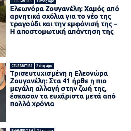
CELEBRITIES
1 έτος ago
Ελεωνόρα Ζουγανέλη: Χαμός από
αρνητικά σχόλια για το νέο της
τραγούδι και την εμφάνισή της –
Η αποστομωτική απάντηση της
CELEBRITIES
2 έτη ago
Τρισευτυχισμένη η Ελεονώρα
Ζουγανέλη: Στα 41 ήρθε η πιο
μεγάλη αλλαγή στην ζωή της,
έσκασαν τα ευχάριστα μετά από
πολλά χρόνια
ΕΝΗΜΈΡΩΣΗ
2 έτη ago