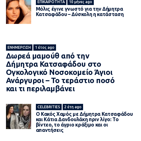
ΕΠΙΚΑΙΡΌΤΗΤΑ
10 μήνες ago
Μόλις έγινε γνωστό για την Δήμητρα
Κατσαφάδου – Δύσκολη η κατάσταση
ΕΝΗΜΈΡΩΣΗ
1 έτος ago
Δωρεά μαμούθ από την
Δήμητρα Κατσαφάδου στο
Ογκολογικό Νοσοκομείο Άγιοι
Ανάργυροι – Το τεpάστιο ποσό
και τι περιλαμβάνει
CELEBRITIES
2 έτη ago
Ο Κακός Χαμός με Δήμητρα Κατσαφάδου
και Κάτια Δανδουλάκη πριν λίγο: Το
βίντεο, το άγριο κράξιμο και οι
απαντήσεις