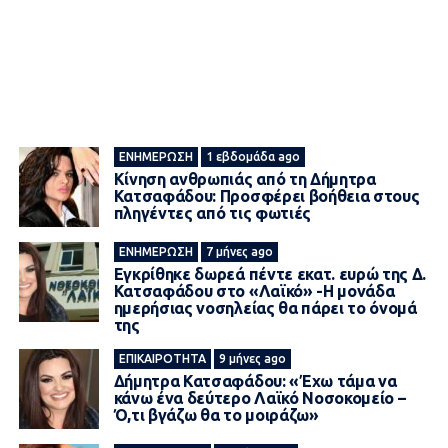
ΕΝΗΜΈΡΩΣΗ
1 εβδομάδα ago
Κίνηση ανθρωπιάς από τη Δήμητρα
Κατσαφάδου: Προσφέρει βοήθεια στους
πληγέντες από τις φωτιές
ΕΝΗΜΈΡΩΣΗ
7 μήνες ago
Εγκρίθηκε δωρεά πέντε εκατ. ευρώ της Δ.
Κατσαφάδου στο «Λαϊκό» -Η μονάδα
ημερήσιας νοσηλείας θα πάρει το όνομά
της
ΕΠΙΚΑΙΡΌΤΗΤΑ
9 μήνες ago
Δήμητρα Κατσαφάδου: «Έχω τάμα να
κάνω ένα δεύτερο Λαϊκό Νοσοκομείο –
Ό,τι βγάζω θα το μοιράζω»