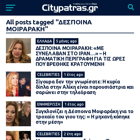
All posts tagged "ΔΕΣΠΟΙΝΑ
ΜΟΙΡΑΡΑΚΗ"
ΕΛΛΆΔΑ
5 μήνες ago
ΔΕΣΠΟΙΝΑ ΜΟΙΡΑΡΑΚΗ: «ΜΕ
ΣΥΝΕΛΑΒΑΝ ΣΤΟ ΙΡΑΝ…» – Η
ΔΡΑΜΑΤΙΚΗ ΠΕΡΙΓΡΑΦΗ ΓΙΑ ΤΙΣ ΩΡΕΣ
ΠΟΥ ΒΡΕΘΗΚΕ ΚΡΑΤΟΥΜΕΝΗ
CELEBRITIES
1 έτος ago
Σίγουρα δεν την γνωρίσατε: Η κυρία
δίπλα στην Αλίκη είναι παρουσιάστρια και
σαρώνει στην τηλεόραση
ΕΝΗΜΈΡΩΣΗ
1 έτος ago
Συγκλονίζει η Δέσποινα Μοιραράκη για το
τροχαίο του γιου της: « Η μηχανή κόπηκε
στην μέση»
CELEBRITIES
2 έτη ago