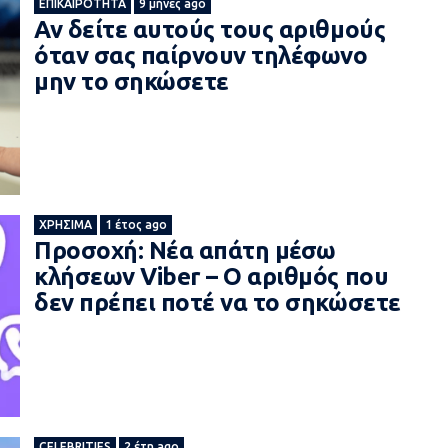
ΕΠΙΚΑΙΡΌΤΗΤΑ
9 μήνες ago
Αν δείτε αυτούς τους αριθμούς
όταν σας παίρνουν τηλέφωνο
μην το σηκώσετε
ΧΡΉΣΙΜΑ
1 έτος ago
Προσοχή: Νέα απάτη μέσω
κλήσεων Viber – Ο αριθμός που
δεν πρέπει ποτέ να το σηκώσετε
CELEBRITIES
2 έτη ago