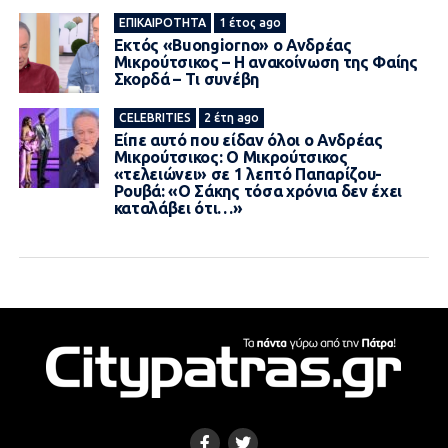
ΕΠΙΚΑΙΡΌΤΗΤΑ
1 έτος ago
Εκτός «Buongiorno» ο Ανδρέας
Μικρούτσικος – Η ανακοίνωση της Φαίης
Σκορδά – Τι συνέβη
CELEBRITIES
2 έτη ago
Είπε αυτό που είδαν όλοι ο Ανδρέας
Μικρούτσικος: Ο Μικρούτσικος
«τελειώνει» σε 1 λεπτό Παπαρίζου-
Ρουβά: «Ο Σάκης τόσα χρόνια δεν έχει
καταλάβει ότι…»