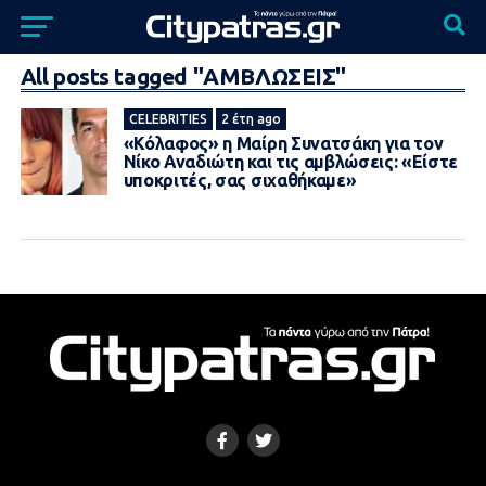
All posts tagged "ΑΜΒΛΩΣΕΙΣ"
CELEBRITIES
2 έτη ago
«Κόλαφος» η Μαίρη Συνατσάκη για τον
Νίκο Αναδιώτη και τις αμβλώσεις: «Είστε
υποκριτές, σας σιχαθήκαμε»