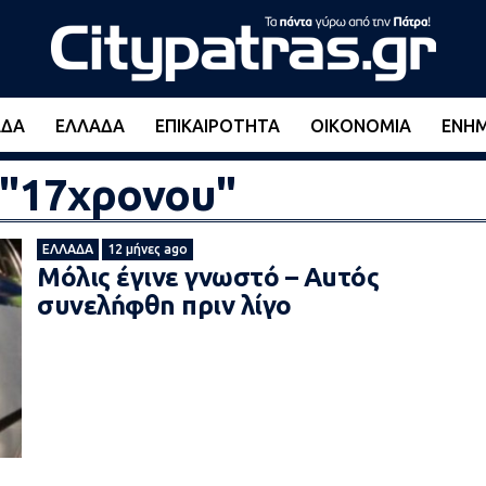
ΆΔΑ
ΕΛΛΆΔΑ
ΕΠΙΚΑΙΡΌΤΗΤΑ
ΟΙΚΟΝΟΜΊΑ
ΕΝΗ
d "17χρονου"
ΕΛΛΆΔΑ
12 μήνες ago
Μόλις έγινε γνωστό – Auτóς
συνελńφθn πριν λίγο