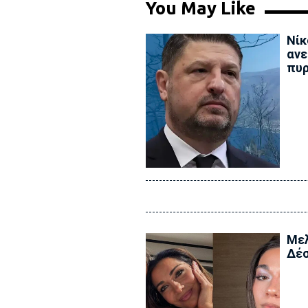
You May Like
Νίκ
ανε
πυρ
Μελ
Δέσ