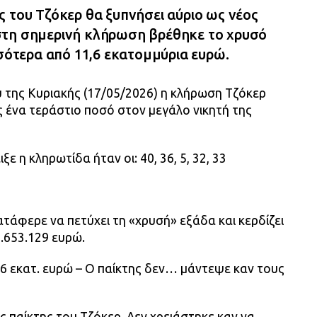
ς του Τζόκερ θα ξυπνήσει αύριο ως νέος
στη σημερινή κλήρωση βρέθηκε το χρυσό
σσότερα από 11,6 εκατομμύρια ευρώ.
της Κυριακής (17/05/2026) η κλήρωση Τζόκερ
ς ένα τεράστιο ποσό στον μεγάλο νικητή της
ξε η κληρωτίδα ήταν οι: 40, 36, 5, 32, 33
τάφερε να πετύχει τη «χρυσή» εξάδα και κερδίζει
.653.129 ευρώ.
6 εκατ. ευρώ – Ο παίκτης δεν… μάντεψε καν τους
ς παίκτης του Τζόκερ. Δεν χρειάστηκε καν να