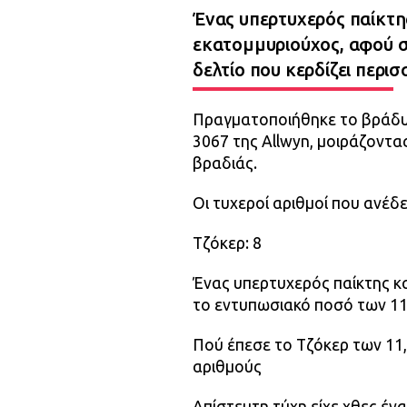
Ένας υπερτυχερός παίκτη
εκατομμυριούχος, αφού 
δελτίο που κερδίζει περι
Πραγματοποιήθηκε το βράδυ 
3067 της Allwyn, μοιράζοντα
βραδιάς.
Οι τυχεροί αριθμοί που ανέδει
Τζόκερ: 8
Ένας υπερτυχερός παίκτης κα
το εντυπωσιακό ποσό των 11
Πού έπεσε το Τζόκερ των 11,
αριθμούς
Απίστευτη τύχη είχε χθες ένα