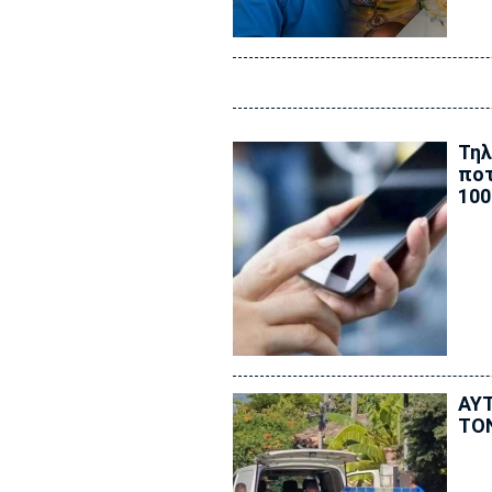
Τηλ
ποτ
100
ΑΥΤ
ΤΟ