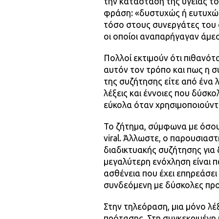
την κατάσταση της υγείας τ
φράση: «δυστυχώς ή ευτυχώς
τόσο στους συνεργάτες του σ
οι οποίοι αναπαρήγαγαν άμε
Πολλοί εκτιμούν ότι πιθανότ
αυτόν τον τρόπο και πως η 
της συζήτησης είτε από ένα 
λέξεις και έννοιες που δύσκ
εύκολα όταν χρησιμοποιούντ
Το ζήτημα, σύμφωνα με όσους
viral. Άλλωστε, ο παρουσιασ
διαδικτυακής συζήτησης για
μεγαλύτερη ενόχληση είναι 
ασθένεια που έχει επηρεάσει
συνδεόμενη με δύσκολες προσ
Στην τηλεόραση, μια μόνο λέ
πρότασης. Στη συγκεκριμένη 