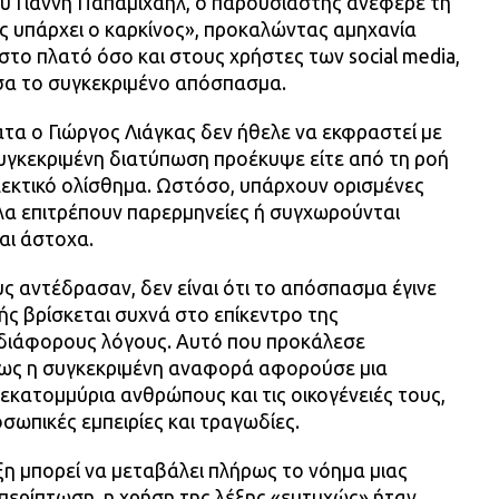
ου Γιάννη Παπαμιχαήλ, ο παρουσιαστής ανέφερε τη
 υπάρχει ο καρκίνος», προκαλώντας αμηχανία
το πλατό όσο και στους χρήστες των social media,
σα το συγκεκριμένο απόσπασμα.
ατα ο Γιώργος Λιάγκας δεν ήθελε να εκφραστεί με
συγκεκριμένη διατύπωση προέκυψε είτε από τη ροή
λεκτικό ολίσθημα. Ωστόσο, υπάρχουν ορισμένες
ολα επιτρέπουν παρερμηνείες ή συγχωρούνται
αι άστοχα.
 αντέδρασαν, δεν είναι ότι το απόσπασμα έγινε
τής βρίσκεται συχνά στο επίκεντρο της
 διάφορους λόγους. Αυτό που προκάλεσε
πως η συγκεκριμένη αναφορά αφορούσε μια
 εκατομμύρια ανθρώπους και τις οικογένειές τους,
ωπικές εμπειρίες και τραγωδίες.
ξη μπορεί να μεταβάλει πλήρως το νόημα μιας
περίπτωση, η χρήση της λέξης «ευτυχώς» ήταν