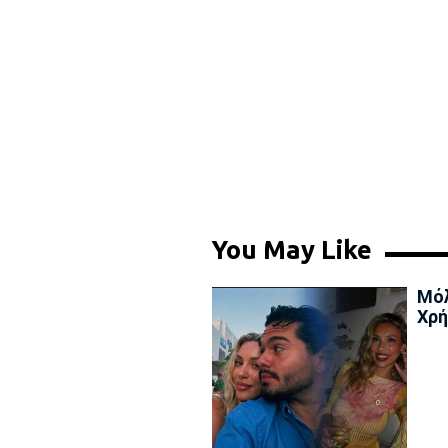
You May Like
Μόλ
Χρή