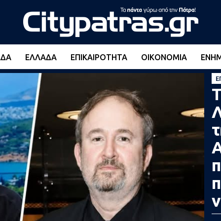
ΆΔΑ
ΕΛΛΆΔΑ
ΕΠΙΚΑΙΡΌΤΗΤΑ
ΟΙΚΟΝΟΜΊΑ
ΕΝΗ
Ε
Τ
Λ
τ
Α
π
π