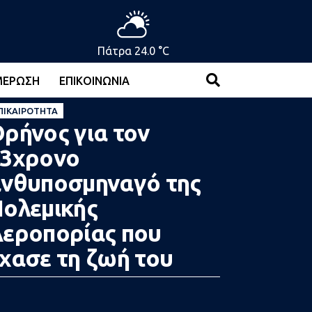
Πάτρα 24.0 °C
ΜΈΡΩΣΗ
ΕΠΙΚΟΙΝΩΝΊΑ
ΠΙΚΑΙΡΌΤΗΤΑ
ρήνος για τον
33χρονο
νθυποσμηναγό της
ολεμικής
εροπορίας που
χασε τη ζωή του