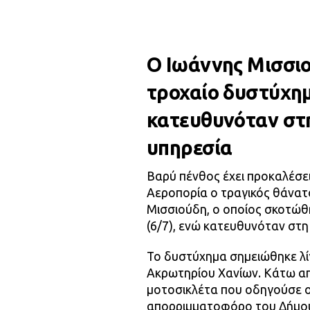
Ο Ιωάννης Μισσιο
τροχαίο δυστύχη
κατευθυνόταν στη
υπηρεσία
Βαρύ πένθος έχει προκαλέσε
Αεροπορία ο τραγικός θάνα
Μισσιούδη, ο οποίος σκοτώθ
(6/7), ενώ κατευθυνόταν στη
Το δυστύχημα σημειώθηκε λίγο
Ακρωτηρίου Χανίων. Κάτω απ
μοτοσικλέτα που οδηγούσε ο
απορριμματοφόρο του Δήμου