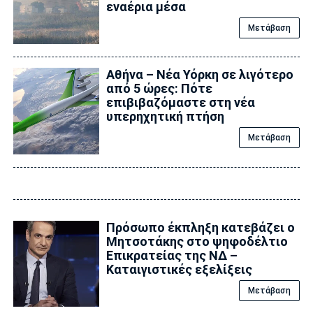
εναέρια μέσα
Μετάβαση
Αθήνα – Νέα Υόρκη σε λιγότερο
από 5 ώρες: Πότε
επιβιβαζόμαστε στη νέα
υπερηχητική πτήση
Μετάβαση
Πρόσωπο έκπληξη κατεβάζει ο
Μητσοτάκης στο ψηφοδέλτιο
Επικρατείας της ΝΔ –
Καταιγιστικές εξελίξεις
Μετάβαση