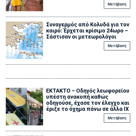
Μετάβαση
Συναγερμός από Κολυδά για τον
καιρό: Έρχεται κρίσιμο 24ωρο –
Σάστισαν οι μετεωρολόγοι
Μετάβαση
ΕΚΤΑΚΤΟ – Οδηγός λεωφορείου
υπέστη ανακοπή καθώς
οδηγούσε, έχασε τον έλεγχο και
έριξε το όχημα πάνω σε άλλα ΙΧ
Μετάβαση