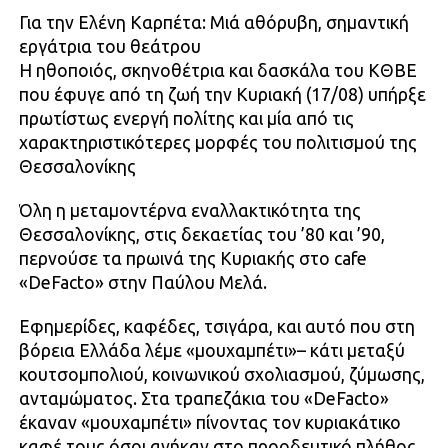
Για την Ελένη Καρπέτα: Μιά αθόρυβη, σημαντική
εργάτρια του θεάτρου
Η ηθοποιός, σκηνοθέτρια και δασκάλα του ΚΘΒΕ
που έφυγε από τη ζωή την Κυριακή (17/08) υπήρξε
πρωτίστως ενεργή πολίτης και μία από τις
χαρακτηριστικότερες μορφές του πολιτισμού της
Θεσσαλονίκης
Όλη η μεταμοντέρνα εναλλακτικότητα της
Θεσσαλονίκης, στις δεκαετίας του ’80 και ’90,
περνούσε τα πρωινά της Κυριακής στο cafe
«DeFacto» στην Παύλου Μελά.
Εφημερίδες, καφέδες, τσιγάρα, και αυτό που στη
βόρεια Ελλάδα λέμε «μουχαμπέτι»– κάτι μεταξύ
κουτσομπολιού, κοινωνικού σχολιασμού, ζύμωσης,
ανταμώματος. Στα τραπεζάκια του «DeFacto»
έκαναν «μουχαμπέτι» πίνοντας τον κυριακάτικο
καφέ τους όσοι ανήκαν στο προοδευτικό πλήθος