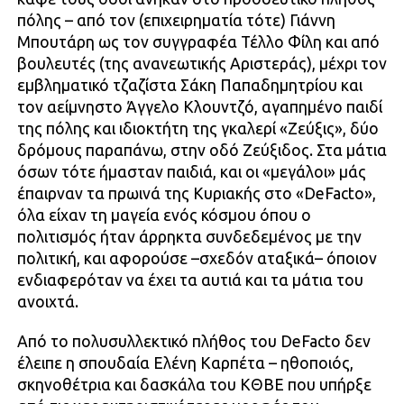
πόλης – από τον (επιχειρηματία τότε) Γιάννη
Μπουτάρη ως τον συγγραφέα Τέλλο Φίλη και από
βουλευτές (της ανανεωτικής Αριστεράς), μέχρι τον
εμβληματικό τζαζίστα Σάκη Παπαδημητρίου και
τον αείμνηστο Άγγελο Κλουντζό, αγαπημένο παιδί
της πόλης και ιδιοκτήτη της γκαλερί «Ζεύξις», δύο
δρόμους παραπάνω, στην οδό Ζεύξιδος. Στα μάτια
όσων τότε ήμασταν παιδιά, και οι «μεγάλοι» μάς
έπαιρναν τα πρωινά της Κυριακής στο «DeFacto»,
όλα είχαν τη μαγεία ενός κόσμου όπου ο
πολιτισμός ήταν άρρηκτα συνδεδεμένος με την
πολιτική, και αφορούσε –σχεδόν αταξικά– όποιον
ενδιαφερόταν να έχει τα αυτιά και τα μάτια του
ανοιχτά.
Από το πολυσυλλεκτικό πλήθος του DeFacto δεν
έλειπε η σπουδαία Ελένη Καρπέτα – ηθοποιός,
σκηνοθέτρια και δασκάλα του ΚΘΒΕ που υπήρξε