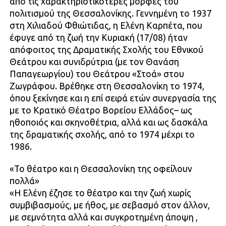
από τις χαρακτηριστικότερες μορφές του
πολιτισμού της Θεσσαλονίκης. Γεννημένη το 1937
στη Χιλιαδού Φθιώτιδας, η Ελένη Καρπέτα, που
έφυγε από τη ζωή την Κυριακή (17/08) ήταν
απόφοιτος της Δραματικής Σχολής του Εθνικού
Θεάτρου και συνιδρύτρια (με τον Θανάση
Παπαγεωργίου) του Θεάτρου «Στοά» στου
Ζωγράφου. Βρέθηκε στη Θεσσαλονίκη το 1974,
όπου ξεκίνησε και η επί σειρά ετών συνεργασία της
με το Κρατικό Θέατρο Βορείου Ελλάδος– ως
ηθοποιός και σκηνοθέτρια, αλλά και ως δασκάλα
της δραματικής σχολής, από το 1974 μέχρι το
1986.
«Το θέατρο και η Θεσσαλονίκη της οφείλουν
πολλά»
«Η Ελένη έζησε το θέατρο και την ζωή χωρίς
συμβιβασμούς, με ήθος, με σεβασμό στον άλλον,
με σεμνότητα αλλά και συγκροτημένη άποψη ,