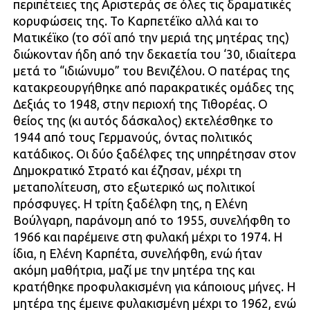
περιπέτειες της Αριστεράς σε όλες τις δραματικές
κορυφώσεις της. Το Καρπετέϊκο αλλά και το
Ματικέϊκο (το σόϊ από την μεριά της μητέρας της)
διώκονταν ήδη από την δεκαετία του ‘30, ιδιαίτερα
μετά το “ιδιώνυμο” του Βενιζέλου. Ο πατέρας της
κατακρεουργήθηκε από παρακρατικές ομάδες της
Δεξιάς το 1948, στην περιοχή της Τιθορέας. Ο
θείος της (κι αυτός δάσκαλος) εκτελέσθηκε το
1944 από τους Γερμανούς, όντας πολιτικός
κατάδικος. Οι δύο ξαδέλφες της υπηρέτησαν στον
Δημοκρατικό Στρατό και έζησαν, μέχρι τη
μεταπολίτευση, στο εξωτερικό ως πολιτικοί
πρόσφυγες. Η τρίτη ξαδέλφη της, η Ελένη
Βούλγαρη, παράνομη από το 1955, συνελήφθη το
1966 και παρέμεινε στη φυλακή μέχρι το 1974. Η
ίδια, η Ελένη Καρπέτα, συνελήφθη, ενώ ήταν
ακόμη μαθήτρια, μαζί με την μητέρα της και
κρατήθηκε προφυλακισμένη για κάποιους μήνες. Η
μητέρα της έμεινε φυλακισμένη μέχρι το 1962, ενώ