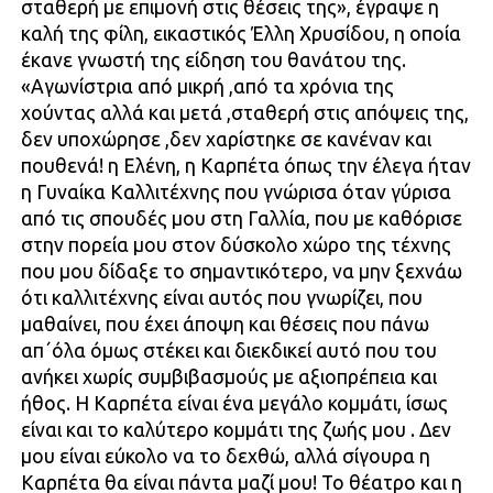
σταθερή με επιμονή στις θέσεις της», έγραψε η
καλή της φίλη, εικαστικός Έλλη Χρυσίδου, η οποία
έκανε γνωστή της είδηση του θανάτου της.
«Αγωνίστρια από μικρή ,από τα χρόνια της
χούντας αλλά και μετά ,σταθερή στις απόψεις της,
δεν υποχώρησε ,δεν χαρίστηκε σε κανέναν και
πουθενά! η Ελένη, η Καρπέτα όπως την έλεγα ήταν
η Γυναίκα Καλλιτέχνης που γνώρισα όταν γύρισα
από τις σπουδές μου στη Γαλλία, που με καθόρισε
στην πορεία μου στον δύσκολο χώρο της τέχνης
που μου δίδαξε το σημαντικότερο, να μην ξεχνάω
ότι καλλιτέχνης είναι αυτός που γνωρίζει, που
μαθαίνει, που έχει άποψη και θέσεις που πάνω
απ΄όλα όμως στέκει και διεκδικεί αυτό που του
ανήκει χωρίς συμβιβασμούς με αξιοπρέπεια και
ήθος. Η Καρπέτα είναι ένα μεγάλο κομμάτι, ίσως
είναι και το καλύτερο κομμάτι της ζωής μου . Δεν
μου είναι εύκολο να το δεχθώ, αλλά σίγουρα η
Καρπέτα θα είναι πάντα μαζί μου! Το θέατρο και η