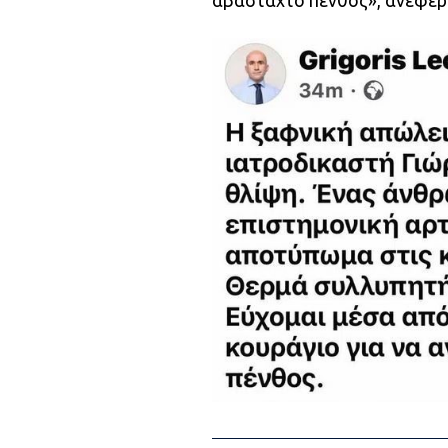
αβάσταχτο πένθος», ανέφερ