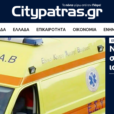
ΆΔΑ
ΕΛΛΆΔΑ
ΕΠΙΚΑΙΡΌΤΗΤΑ
ΟΙΚΟΝΟΜΊΑ
ΕΝΗ
Ε
Ν
σ
ι