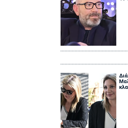
Διά
Μαζ
κλα