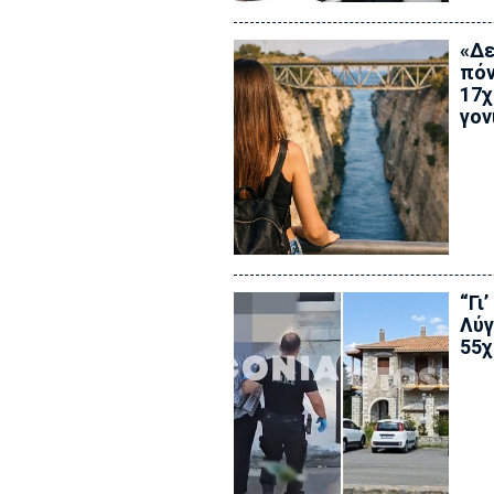
«Δε
πόν
17χ
γον
“Γι
Λύγ
55χ