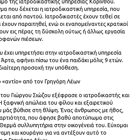
μο της ιατροδικαστικής υπηρεσίας Κορίνθου.
γμα που δέχεται η ιατροδικαστική υπηρεσία, που
εται από παντού. Ιατροδικαστές έχουν τεθεί σε
έχουν παραιτηθεί, ενώ οι εναπομείναντες κρατικοί
ουν εις πέρας τη δύσκολη ούτως ή άλλως εργασία
οφανών πιέσεων.
υ έχει υπηρετήσει στην ιατροδικαστική υπηρεσία
Άρτα, αφήνει πίσω του ένα παιδάκι μόλις 9 ετών.
ιδιαίτερη προσοχή την υπόθεση.
ο «αντίο» από τον Γρηγόρη Λέων
 του Γιώργου Σιώζου εξέφρασε ο ιατροδικαστής και
Η ξαφνική απώλεια του φίλου και εξαιρετικού
υ μάς βύθισε στη θλίψη. Ένας άνθρωπος με ήθος,
ή αρτιότητα, που άφησε βαθύ αποτύπωμα στις
Θερμά συλλυπητήρια στην οικογένειά του. Εύχομαι
αμη και κουράγιο για να αντέξουν αυτό το