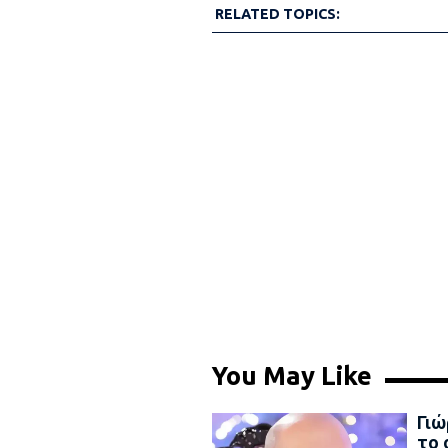
RELATED TOPICS:
You May Like
Γιώ
το 