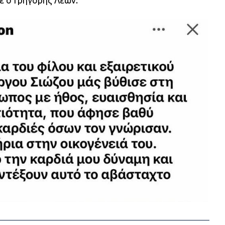
ε ο Γρηγόρης Λέων.