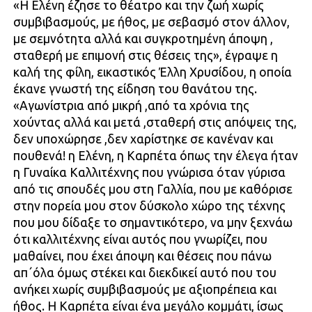
«Η Ελένη έζησε το θέατρο και την ζωή χωρίς
συμβιβασμούς, με ήθος, με σεβασμό στον άλλον,
με σεμνότητα αλλά και συγκροτημένη άποψη ,
σταθερή με επιμονή στις θέσεις της», έγραψε η
καλή της φίλη, εικαστικός Έλλη Χρυσίδου, η οποία
έκανε γνωστή της είδηση του θανάτου της.
«Αγωνίστρια από μικρή ,από τα χρόνια της
χούντας αλλά και μετά ,σταθερή στις απόψεις της,
δεν υποχώρησε ,δεν χαρίστηκε σε κανέναν και
πουθενά! η Ελένη, η Καρπέτα όπως την έλεγα ήταν
η Γυναίκα Καλλιτέχνης που γνώρισα όταν γύρισα
από τις σπουδές μου στη Γαλλία, που με καθόρισε
στην πορεία μου στον δύσκολο χώρο της τέχνης
που μου δίδαξε το σημαντικότερο, να μην ξεχνάω
ότι καλλιτέχνης είναι αυτός που γνωρίζει, που
μαθαίνει, που έχει άποψη και θέσεις που πάνω
απ΄όλα όμως στέκει και διεκδικεί αυτό που του
ανήκει χωρίς συμβιβασμούς με αξιοπρέπεια και
ήθος. Η Καρπέτα είναι ένα μεγάλο κομμάτι, ίσως