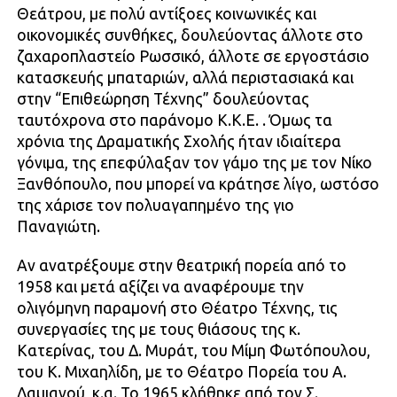
Θεάτρου, με πολύ αντίξοες κοινωνικές και
οικονομικές συνθήκες, δουλεύοντας άλλοτε στο
ζαχαροπλαστείο Ρωσσικό, άλλοτε σε εργοστάσιο
κατασκευής μπαταριών, αλλά περιστασιακά και
στην “Επιθεώρηση Τέχνης” δουλεύοντας
ταυτόχρονα στο παράνομο Κ.Κ.Ε. . Όμως τα
χρόνια της Δραματικής Σχολής ήταν ιδιαίτερα
γόνιμα, της επεφύλαξαν τον γάμο της με τον Νίκο
Ξανθόπουλο, που μπορεί να κράτησε λίγο, ωστόσο
της χάρισε τον πολυαγαπημένο της γιο
Παναγιώτη.
Αν ανατρέξουμε στην θεατρική πορεία από το
1958 και μετά αξίζει να αναφέρουμε την
ολιγόμηνη παραμονή στο Θέατρο Τέχνης, τις
συνεργασίες της με τους θιάσους της κ.
Κατερίνας, του Δ. Μυράτ, του Μίμη Φωτόπουλου,
του Κ. Μιχαηλίδη, με το Θέατρο Πορεία του Α.
Δαμιανού, κ.α. Το 1965 κλήθηκε από τον Σ.