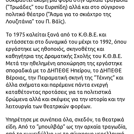
(“Τρωάδες” του Ευριπίδη) αλλά και στο σύγχρονο
πολιτικό θέατρο (“Άσμα για το σκιάχτρο της
Λουζιτάνια” του Π. Βάϊς).
Το 1975 καλείται ξανά από το Κ.Θ.Β.Ε. και
εντάσσεται στο δυναμικό του μέχρι το 1992, όπου
εργάστηκε ως ηθοποιός, σκηνοθέτης και
καθηγήτρια της Δραματικής Σχολής του Κ.Θ.Β.Ε.
Μετά την ηθελημένη αποχώρηση της εργάστηκε
σποραδικά με το ΔΗΠΕΘΕ Ηπείρου, το ΔΗΠΕΘΕ
Βέροιας, την Πειραματική σκηνή της “Τέχνης” και
άλλα σχήματα και παρέμεινε πάντα ενεργή
καταθέτοντας προτάσεις για τα πολιτιστικά
δρώμενα αλλά και σκέψεις για την ιστορία και την
λειτουργία των θεατρικών φορέων.
Υπηρέτησε με συνέπεια όλα, σχεδόν, τα θεατρικά
είδη. Από το “μπουλβάρ” ως την αρχαία τραγωδία,
από το κωμειδύλλιο ως το σύγχρονο νεοελληνικό