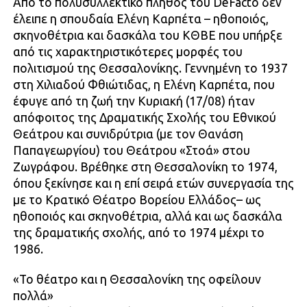
Από το πολυσυλλεκτικό πλήθος του DeFacto δεν
έλειπε η σπουδαία Ελένη Καρπέτα – ηθοποιός,
σκηνοθέτρια και δασκάλα του ΚΘΒΕ που υπήρξε
από τις χαρακτηριστικότερες μορφές του
πολιτισμού της Θεσσαλονίκης. Γεννημένη το 1937
στη Χιλιαδού Φθιώτιδας, η Ελένη Καρπέτα, που
έφυγε από τη ζωή την Κυριακή (17/08) ήταν
απόφοιτος της Δραματικής Σχολής του Εθνικού
Θεάτρου και συνιδρύτρια (με τον Θανάση
Παπαγεωργίου) του Θεάτρου «Στοά» στου
Ζωγράφου. Βρέθηκε στη Θεσσαλονίκη το 1974,
όπου ξεκίνησε και η επί σειρά ετών συνεργασία της
με το Κρατικό Θέατρο Βορείου Ελλάδος– ως
ηθοποιός και σκηνοθέτρια, αλλά και ως δασκάλα
της δραματικής σχολής, από το 1974 μέχρι το
1986.
«Το θέατρο και η Θεσσαλονίκη της οφείλουν
πολλά»