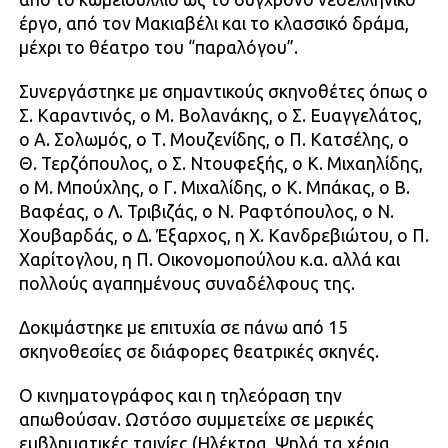
έργο, από τον Μακιαβέλι και το κλασσικό δράμα,
μέχρι το θέατρο του “παραλόγου”.
Συνεργάστηκε με σημαντικούς σκηνοθέτες όπως ο
Σ. Καραντινός, ο Μ. Βολανάκης, ο Σ. Ευαγγελάτος,
ο Α. Σολωμός, ο Τ. Μουζενίδης, ο Π. Κατσέλης, ο
Θ. Τερζόπουλος, ο Σ. Ντουφεξής, ο Κ. Μιχαηλίδης,
ο Μ. Μπούχλης, ο Γ. Μιχαλίδης, ο Κ. Μπάκας, ο Β.
Βαφέας, ο Λ. Τριβιζάς, ο Ν. Ραφτόπουλος, ο Ν.
Χουβαρδάς, ο Δ. Έξαρχος, η Χ. Κανδρεβιώτου, ο Π.
Χαρίτογλου, η Π. Οικονομοπούλου κ.α. αλλά και
πολλούς αγαπημένους συναδέλφους της.
Δοκιμάστηκε με επιτυχία σε πάνω από 15
σκηνοθεσίες σε διάφορες θεατρικές σκηνές.
Ο κινηματογράφος και η τηλεόραση την
απωθούσαν. Ωστόσο συμμετείχε σε μερικές
εμβληματικές ταινίες (Ηλέκτρα, Ψηλά τα χέρια