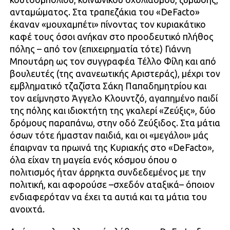
ανταμώματος. Στα τραπεζάκια του «DeFacto»
έκαναν «μουχαμπέτι» πίνοντας τον κυριακάτικο
καφέ τους όσοι ανήκαν στο προοδευτικό πλήθος
πόλης – από τον (επιχειρηματία τότε) Γιάννη
Μπουτάρη ως τον συγγραφέα Τέλλο Φίλη και από
βουλευτές (της ανανεωτικής Αριστεράς), μέχρι τον
εμβληματικό τζαζίστα Σάκη Παπαδημητρίου και
τον αείμνηστο Άγγελο Κλουντζό, αγαπημένο παιδί
της πόλης και ιδιοκτήτη της γκαλερί «Ζεύξις», δύο
δρόμους παραπάνω, στην οδό Ζεύξιδος. Στα μάτια
όσων τότε ήμασταν παιδιά, και οι «μεγάλοι» μάς
έπαιρναν τα πρωινά της Κυριακής στο «DeFacto»,
όλα είχαν τη μαγεία ενός κόσμου όπου ο
πολιτισμός ήταν άρρηκτα συνδεδεμένος με την
πολιτική, και αφορούσε –σχεδόν αταξικά– όποιον
ενδιαφερόταν να έχει τα αυτιά και τα μάτια του
ανοιχτά.