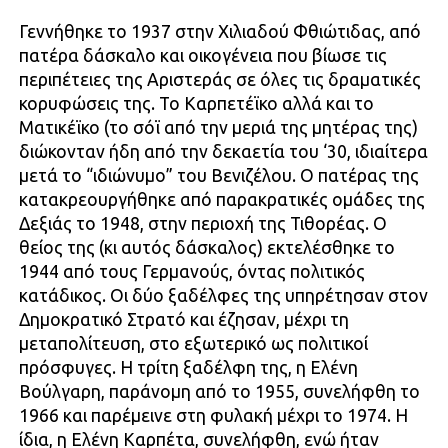
Γεννήθηκε το 1937 στην Χιλιαδού Φθιώτιδας, από
πατέρα δάσκαλο και οικογένεια που βίωσε τις
περιπέτειες της Αριστεράς σε όλες τις δραματικές
κορυφώσεις της. Το Καρπετέϊκο αλλά και το
Ματικέϊκο (το σόϊ από την μεριά της μητέρας της)
διώκονταν ήδη από την δεκαετία του ‘30, ιδιαίτερα
μετά το “ιδιώνυμο” του Βενιζέλου. Ο πατέρας της
κατακρεουργήθηκε από παρακρατικές ομάδες της
Δεξιάς το 1948, στην περιοχή της Τιθορέας. Ο
θείος της (κι αυτός δάσκαλος) εκτελέσθηκε το
1944 από τους Γερμανούς, όντας πολιτικός
κατάδικος. Οι δύο ξαδέλφες της υπηρέτησαν στον
Δημοκρατικό Στρατό και έζησαν, μέχρι τη
μεταπολίτευση, στο εξωτερικό ως πολιτικοί
πρόσφυγες. Η τρίτη ξαδέλφη της, η Ελένη
Βούλγαρη, παράνομη από το 1955, συνελήφθη το
1966 και παρέμεινε στη φυλακή μέχρι το 1974. Η
ίδια, η Ελένη Καρπέτα, συνελήφθη, ενώ ήταν