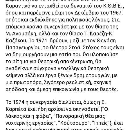
Καραντινό να ενταχθεί στο δυναμικό του Κ.Θ.Β.Ε. ,
όπου και παρέμεινε μέχρι τον Δεκέμβριο του 1967,
οπότε και εκδιώχθηκε για πολιτικούς λόγους. Στα
επόμενα χρόνια συνεργάστηκε με τον θίασο της
Μ. Ανουσάκη, αλλά και τον θίασο Τ. Καρέζη-Κ.
Καζάκου. Το 1971 ιδρύουν, μαζί με τον Θανάση
Παπαγεωργίου, το θέατρο Στοά. Στόχος τους είναι
να δημιουργήσουν μια εστία που θα υλοποιούσε
το αίτημα για θεατρική αποκέντρωση, θα
αναδείκνυε σύγχρονα νεοελληνικά θεατρικά
κείμενα αλλά και έργα ξένων δραματουργών, με
μια πρωτοπόρα, λιγότερο ρεαλιστική, σκηνική
απόδοση και άμεση επικοινωνία με τους θεατές.
Το 1974 η συνεργασία διαλύεται, όμως η Ε.
Καρπέτα έχει ήδη αρχίσει να σκηνοθετεί (“Ο
λάκκος και η φάβα”, “Πανοραμική θέα μιας
νυχτερινής εργασίας”, “Κούτσουρο”, “Ιππείς”), έχει
δοκιμαστεί ακόμη μία φορά στην αρχαία τραγωδία