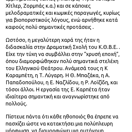
Χίτλερ, Ζορμπάς κ.α.) και σε κάποιες
μελοδραματικές και κωμικές παραγωγές, κυρίως
για βιοποριστικούς λόγους, ενώ αρνήθηκε κατά
καιρούς πολύ σημαντικές προτάσεις .
Ωστόσο, η μεγαλύτερη χαρά της ήταν η
διδασκαλία στην Δραματική Σχολή του Κ.Θ.Β.Ε. .
Είχε την τύχη να συμβάλλει στην “χρυσή εποχή”,
όπου διαμορφώθηκαν πολύ σημαντικά στελέχη
του Ελληνικού Θεάτρου. Ανάμεσά τους η Κ
Καραμπέτη, η Τ. Λύγαρη. Η Θ. Μπαζάκα, η Α.
Παπαδοπούλου, η Ε. Ναζλίδου, η Ρ. Λοϊζίδη, και
τόσοι άλλοι. Η εργασία της Ε. Καρπέτα ήταν
ιδιαίτερα σημαντική και αναγνωρίστηκε από
πολλούς.
Πίστευε πάντα ότι κάθε ηθοποιός θα έπρεπε να
πασχίζει ώστε να κατακτήσει μια πολύπλευρη
μόρφωση, να διαμορφώνει μια αυτόνομη