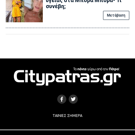
υγείας στα Μπόρα Μπόρα- Τι
συνέβη;
Μετάβαση
ΤΑΙΝΊΕΣ ΣΉΜΕΡΑ