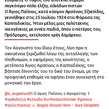
παγκόσμιο πόλο έλξης χιλιάδων πιστών
Ο Άγιος Παΐσιος, κατά κόσμον Αρσένιος Εζνεπίδης,
γεννήθηκε στις 25 Ιουλίου 1924 στα Φάρασα της
Καππαδοκίας. Ήταν μέλος μιας πολύτεκνης
οικογένειας με εννέα παιδιά, όπου ο πατέρας του,
Πρόδρομος, εκτελούσε χρέη δημάρχου.
Τον Αύγουστο του ίδιου έτους, λίγο πριν η
οικογένεια ξεριζωθεί λόγω της ανταλλαγής των
πληθυσμών, ο εφημέριος της κοινότητας, ο
μετέπειτα Άγιος Αρσένιος ο Καππαδόκης, τον
βάπτισε δίνοντάς του το δικό του όνομα, με την
προφητική επιθυμία να αφήσει έναν συνεχιστή στο
μοναχικό του έργο.
@a_avgerinos85
Ο άγιος Παΐσιος ο Αγιορείτης ☦️
#ορθοδοξια
#ελλαδα
#orthodoxchristian
#greece
#αγιοςπαισιος
♬ Angels Around Here – Aura Seraphim