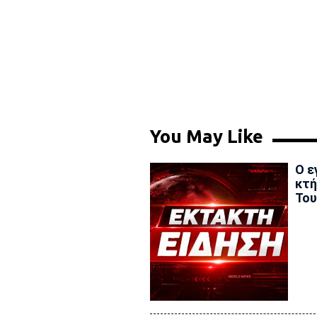
You May Like
Ο ε
κτή
Του