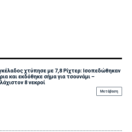
γκέλαδος χτύπησε με 7,8 Ρίχτερ: Ισοπεδώθηκαν
ρια και εκδόθηκε σήμα για τσουνάμι –
λάχιστον 8 νεκροί
Μετάβαση