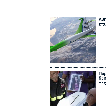
Αθή
επι
Πυρ
δυσ
τη