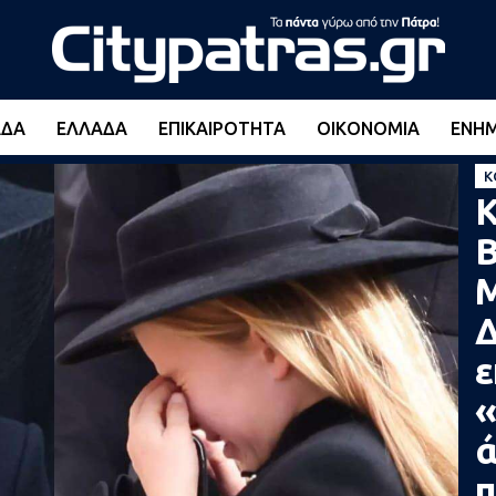
ΆΔΑ
ΕΛΛΆΔΑ
ΕΠΙΚΑΙΡΌΤΗΤΑ
ΟΙΚΟΝΟΜΊΑ
ΕΝΗ
Κ
Κ
Β
Μ
ε
«
ά
π