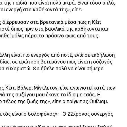
 της παιδιά που είναι πολύ μικρά. Είναι τόσο απλό,
ναι ενεργή στα καθήκοντά της», είπε.
 διέρρευσαν στα βρετανικά μέσα πως η Κέιτ
ποτέ όπως πριν στα βασιλικά της καθήκοντα και
ηθεί μόλις πάρει το πράσινο φως από τους
 άλλη είναι πιο ενεργός από ποτέ, ενώ σε εκδήλωση
δίας, σε ερώτηση βετεράνου πώς είναι η σύζυγός
ρα ευχαριστώ. Θα ήθελε πολύ να είναι σήμερα
της Κέιτ, Βάλερι Μίντλετον, είχε αγωνιστεί κατά των
ιά της συζύγου μου έκανε το ίδιο με εσάς. Η
τέλος της ζωής της», είπε ο πρίγκιπας Ουίλιαμ.
Αυτός είναι ο δολοφόνος» – Ο 22χρονος συνεργός