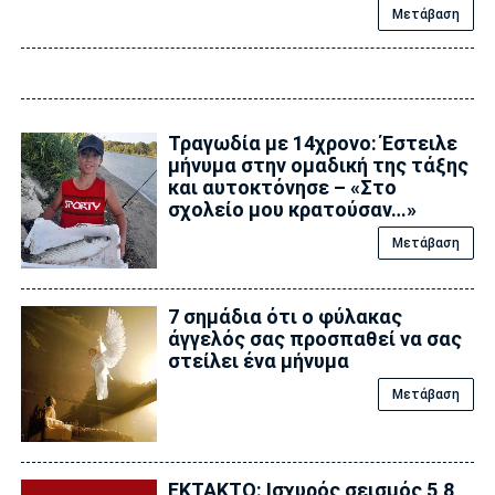
Μετάβαση
Τραγωδία με 14χρονο: Έστειλε
μήνυμα στην ομαδική της τάξης
και αυτοκτόνησε – «Στο
σχολείο μου κρατούσαν…»
Μετάβαση
7 σημάδια ότι ο φύλακας
άγγελός σας προσπαθεί να σας
στείλει ένα μήνυμα
Μετάβαση
EKTAKTO: Ισχυρός σεισμός 5,8