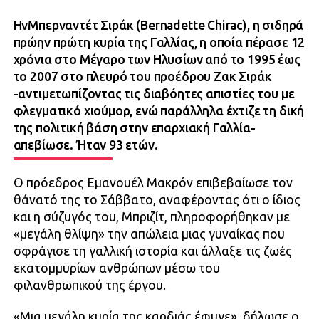
ΗvΜπερναντέτ Σιράκ (Bernadette Chirac), η σιδηρά
πρώην πρώτη κυρία της Γαλλίας, η οποία πέρασε 12
χρόνια στο Μέγαρο των Ηλυσίων από το 1995 έως
το 2007 στο πλευρό του προέδρου Ζακ Σιράκ
-αντιμετωπίζοντας τις διαβόητες απιστίες του με
φλεγματικό χιούμορ, ενώ παράλληλα έχτιζε τη δική
της πολιτική βάση στην επαρχιακή Γαλλία-
απεβίωσε. Ήταν 93 ετών.
Ο πρόεδρος Εμανουέλ Μακρόν επιβεβαίωσε τον
θάνατό της το Σάββατο, αναφέροντας ότι ο ίδιος
και η σύζυγός του, Μπριζίτ, πληροφορήθηκαν με
«μεγάλη θλίψη» την απώλεια μιας γυναίκας που
σφράγισε τη γαλλική ιστορία και άλλαξε τις ζωές
εκατομμυρίων ανθρώπων μέσω του
φιλανθρωπικού της έργου.
«Μια μεγάλη κυρία της καρδιάς έφυγε», δήλωσε ο