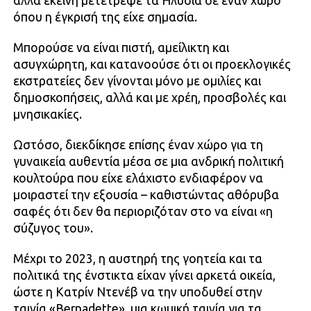
αλλά εκείνη μετέτρεψε τα Ηλύσια σε έναν χώρο
όπου η έγκρισή της είχε σημασία.
Μπορούσε να είναι πιστή, αμείλικτη και
ασυγχώρητη, και κατανοούσε ότι οι προεκλογικές
εκστρατείες δεν γίνονται μόνο με ομιλίες και
δημοσκοπήσεις, αλλά και με χρέη, προσβολές και
μνησικακίες.
Ωστόσο, διεκδίκησε επίσης έναν χώρο για τη
γυναικεία αυθεντία μέσα σε μια ανδρική πολιτική
κουλτούρα που είχε ελάχιστο ενδιαφέρον να
μοιραστεί την εξουσία – καθιστώντας αθόρυβα
σαφές ότι δεν θα περιοριζόταν στο να είναι «η
σύζυγος του».
Μέχρι το 2023, η αυστηρή της γοητεία και τα
πολιτικά της ένστικτα είχαν γίνει αρκετά οικεία,
ώστε η Κατρίν Ντενέβ να την υποδυθεί στην
ταινία «Bernadette», μια κωμική ταινία για τα