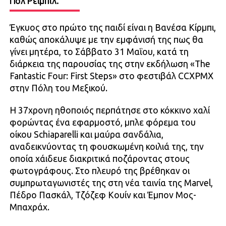
Πολ Ρέιμπιλ.
Έγκυος στο πρώτο της παιδί είναι η Βανέσα Κίρμπι,
καθώς αποκάλυψε με την εμφάνισή της πως θα
γίνει μητέρα, το Σάββατο 31 Μαΐου, κατά τη
διάρκεια της παρουσίας της στην εκδήλωση «The
Fantastic Four: First Steps» στο φεστιβάλ CCXPMX
στην Πόλη του Μεξικού.
Η 37χρονη ηθοποιός περπάτησε στο κόκκινο χαλί
φορώντας ένα εφαρμοστό, μπλε φόρεμα του
οίκου Schiaparelli και μαύρα σανδάλια,
αναδεικνύοντας τη φουσκωμένη κοιλιά της, την
οποία χάιδευε διακριτικά ποζάροντας στους
φωτογράφους. Στο πλευρό της βρέθηκαν οι
συμπρωταγωνιστές της στη νέα ταινία της Marvel,
Πέδρο Πασκάλ, Τζόζεφ Κουίν και Έμπον Μος-
Μπαχράχ.