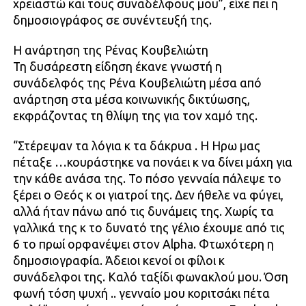
χρειαστώ και τους συναδέλφους μου”, είχε πει η
δημοσιογράφος σε συνέντευξή της.
Η ανάρτηση της Ρένας Κουβελιώτη
Τη δυσάρεστη είδηση έκανε γνωστή η
συνάδελφός της Ρένα Κουβελιώτη μέσα από
ανάρτηση στα μέσα κοινωνικής δικτύωσης,
εκφράζοντας τη θλίψη της για τον χαμό της.
“Στέρεψαν τα λόγια κ τα δάκρυα . Η Ηρω μας
πέταξε …κουράστηκε να πονάει κ να δίνει μάχη για
την κάθε ανάσα της. Το πόσο γενναία πάλεψε το
ξέρει ο Θεός κ οι γιατροί της. Δεν ήθελε να φύγει,
αλλά ήταν πάνω από τις δυνάμεις της. Χωρίς τα
γαλλικά της κ το δυνατό της γέλιο έχουμε από τις
6 το πρωί ορφανέψει στον Alpha. Φτωχότερη η
δημοσιογραφία. Άδειοι κενοί οι φίλοι κ
συνάδελφοι της. Καλό ταξίδι φωνακλού μου. Όση
φωνή τόση ψυχή .. γενναίο μου κοριτσάκι πέτα