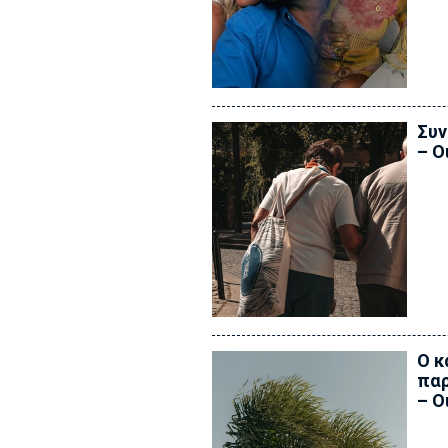
Συν
– Ο
Ο κ
παρ
– Ο