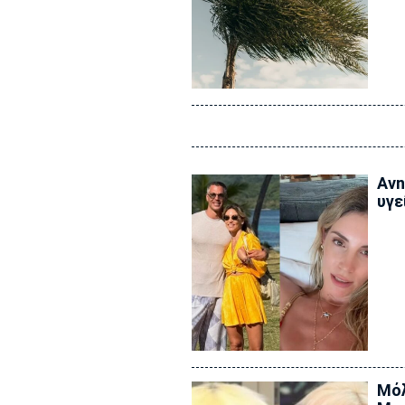
Ανn
υγε
Μόλ