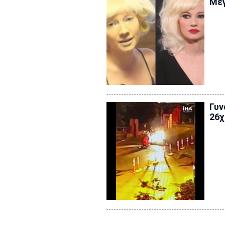
Μεγ
Γυν
26χ