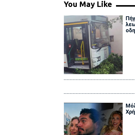
You May Like
Πήγ
λεω
οδη
Μόλ
Χρή