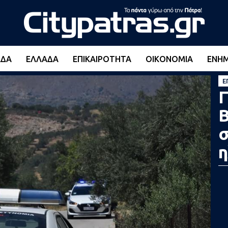
ΆΔΑ
ΕΛΛΆΔΑ
ΕΠΙΚΑΙΡΌΤΗΤΑ
ΟΙΚΟΝΟΜΊΑ
ΕΝΗ
Ε
Γ
Β
σ
η