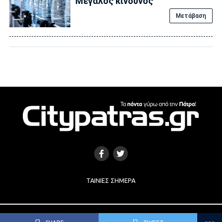
Μεγάλος κίνδυνος
Μετάβαση
ΤΑΙΝΊΕΣ ΣΉΜΕΡΑ
Copyright © 2017 |
Κατασκευή Ιστοσελίδων
by
e-socials.gr