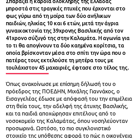
Σπαράζει η καρδιά ολόκληρης της Ελλάδας
μπροστά στις τραγικές πτυχές που έρχονται στο
φως γύρω από τη μοίρα των δύο ανήλικων
παιδιών, ηλικίας 10 και 6 ετών, μετά την άγρια
γυναικοκτονία της 39χρονης Βασιλικής από τον
41χρονο σύζυγό της στην Καλαμάτα. Η αγωνία για
το τι θα απογίνουν τα δύο καημένα κορίτσια, τα
οποία βρίσκονταν μέσα στο σπίτι την ώρα που ο
πατέρας τους εκτελούσε τη μητέρα τους με
τουλάχιστον 45 μαχαιριές, έφτασε στο τέλος της.
Όπως ανακοίνωσε με επίσημη δήλωσή του ο
πρόεδρος της ΠΟΕΔΗΝ, Μιχάλης Γιαννάκος, ο
Εισαγγελέας έδωσε με απόφασή του την επιμέλεια
στη θεία τους, την αδελφή της άτυχης Βασιλικής,
και τα παιδιά αποχώρησαν επιτέλους από το
νοσοκομείο της Καλαμάτας, όπου νοσηλεύονταν
προσωρινά. Ωστόσο, το πιο συγκλονιστικό
στοιχείο της υπόθεσης αφορά το πώς η οικογένεια