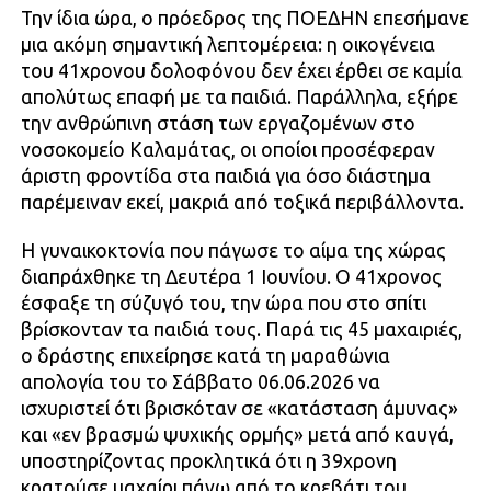
Την ίδια ώρα, ο πρόεδρος της ΠΟΕΔΗΝ επεσήμανε
μια ακόμη σημαντική λεπτομέρεια: η οικογένεια
του 41χρονου δολοφόνου δεν έχει έρθει σε καμία
απολύτως επαφή με τα παιδιά. Παράλληλα, εξήρε
την ανθρώπινη στάση των εργαζομένων στο
νοσοκομείο Καλαμάτας, οι οποίοι προσέφεραν
άριστη φροντίδα στα παιδιά για όσο διάστημα
παρέμειναν εκεί, μακριά από τοξικά περιβάλλοντα.
Η γυναικοκτονία που πάγωσε το αίμα της χώρας
διαπράχθηκε τη Δευτέρα 1 Ιουνίου. Ο 41χρονος
έσφαξε τη σύζυγό του, την ώρα που στο σπίτι
βρίσκονταν τα παιδιά τους. Παρά τις 45 μαχαιριές,
ο δράστης επιχείρησε κατά τη μαραθώνια
απολογία του το Σάββατο 06.06.2026 να
ισχυριστεί ότι βρισκόταν σε «κατάσταση άμυνας»
και «εν βρασμώ ψυχικής ορμής» μετά από καυγά,
υποστηρίζοντας προκλητικά ότι η 39χρονη
κρατούσε μαχαίρι πάνω από το κρεβάτι του.