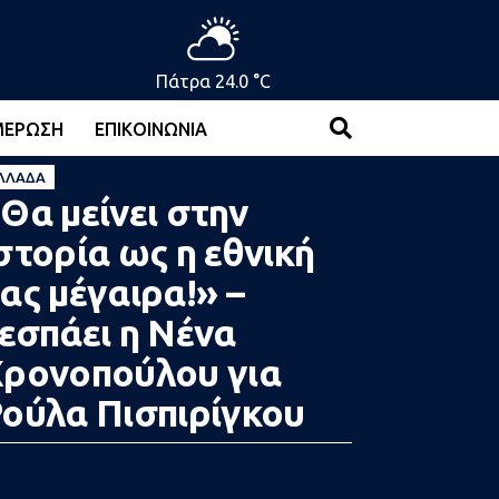
Πάτρα 24.0 °C
ΜΈΡΩΣΗ
ΕΠΙΚΟΙΝΩΝΊΑ
ΛΛΆΔΑ
Θα μείνει στην
στορία ως η εθνική
ας μέγαιρα!» –
εσπάει η Νένα
ρονοπούλου για
ούλα Πισπιρίγκου