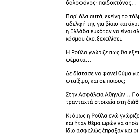
δολοφόνος- παιδοκτόνος…
Παρ’ όλα αυτά, εκείνη το τό
αδελφή της για βίαιο και άγ
η Ελλάδα ευχόταν να είναι αλ
κόσμου έχει ξεχειλίσει.
Η Ρούλα γνώριζε πως θα εξετ
ψέματα…
Δε δίστασε να φανεί θύμα γι
φταίξιμο, και σε ποιους;
Στην Ασφάλεια Αθηνών… Που 
τρανταχτά στοιχεία στη διά
Κι όμως η Ρούλα ενώ γνώριζε
και ήταν θέμα ωρών να αποδε
ίδιο ασφαλώς έπραξαν και οι