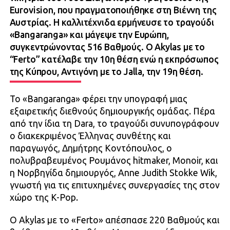
Eurovision, που πραγματοποιήθηκε στη Βιέννη της
Αυστρίας. Η καλλιτέχνιδα ερμήνευσε το τραγούδι
«Bangaranga» και μάγεψε την Ευρώπη,
συγκεντρώνοντας 516 Βαθμούς. O Akylas με το
“Ferto” κατέλαβε την 10η θέση ενώ η εκπρόσωπος
της Κύπρου, Αντιγόνη με το Jalla, την 19η θέση.
Το «Bangaranga» φέρει την υπογραφή μιας
εξαιρετικής διεθνούς δημιουργικής ομάδας. Πέρα
από την ίδια τη Dara, το τραγούδι συνυπογράφουν
ο διακεκριμένος Έλληνας συνθέτης και
παραγωγός, Δημήτρης Κοντόπουλος, ο
πολυβραβευμένος Ρουμάνος hitmaker, Monoir, και
η Νορβηγίδα δημιουργός, Anne Judith Stokke Wik,
γνωστή για τις επιτυχημένες συνεργασίες της στον
χώρο της K-Pop.
Ο Akylas με το «Ferto» απέσπασε 220 Βαθμούς και