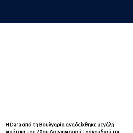
Η Dara από τη Βουλγαρία αναδείχθηκε μεγάλη
νικήτρια του 70ου Διαγωνισμού Τραγουδιού της