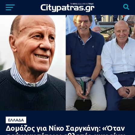
ΕΛΛΆΔΑ
Δομάζος για Νίκο Σαργκάνη: «Όταν