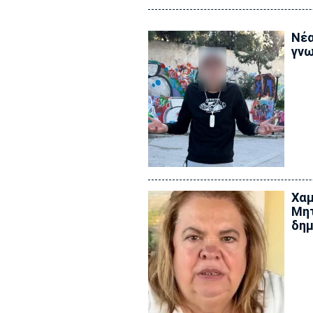
Νέα
γνω
Χαμ
Μητ
δημ