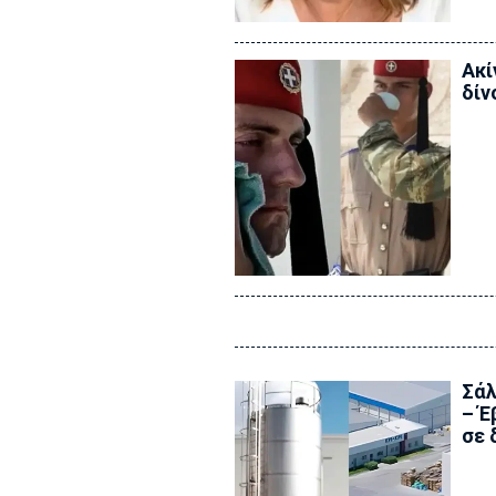
Ακί
δίν
Σάλ
– Έ
σε 