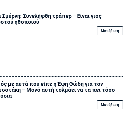
 Σμύρνη: Συνελήφθη τράπερ – Είναι γιος
στού ηθοποιού
Μετάβαση
ός με αυτά που είπε η Έφη Θώδη για τον
σοτάκη – Μονό αυτή τολμάει να τα πει τόσο
όσια
Μετάβαση