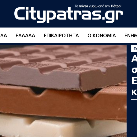
ΆΔΑ
ΕΛΛΆΔΑ
ΕΠΙΚΑΙΡΌΤΗΤΑ
ΟΙΚΟΝΟΜΊΑ
ΕΝΗ
Ε
Α
σ
Ε
κ