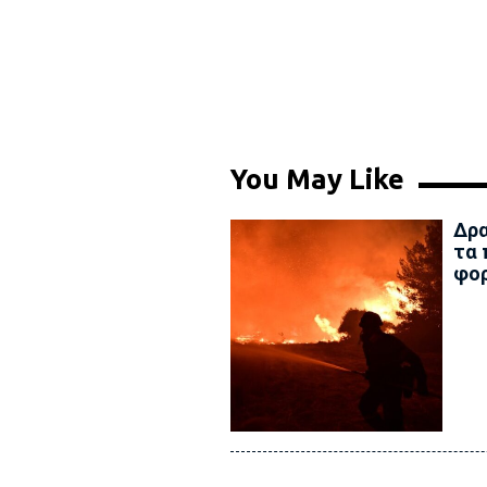
You May Like
Δρα
τα 
φο