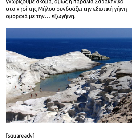
γνωρίζουμε ακόμα, όμως η παραλία Σαρακήνικο
στο νησί της Μήλου συνδυάζει την εξωτική γήινη
ομορφιά με την… εξωγήινη.
[squareadv]