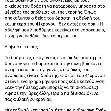
«διαλύσει» και τις δύο οικογένειες, με τους
οικείους του δράστη να καταρρέουν μπροστά στο
μέγεθος της απώλειας και της ντροπής. Όπως
αποκαλύπτει ο θείος του δράστη, η αδελφή του –
και μητέρα του 41χρονου– δεν άντεξε το σοκ: «Η
αδελφή μου λιποθύμησε και είναι στο νοσοκομείο,
έτοιμη να πεθάνει. Δεν το περίμενε».
Διαβάστε επίσης
Το δράμα της οικογένειας είναι διπλό: από τη μία
θρηνούν για το θύμα και από την άλλη βρίσκονται
αντιμέτωποι με το γεγονός ότι ο δικός τους
άνθρωπος είναι ο δράστης. Ο θείος του 41χρονου
στέλνει ένα ηχηρό μήνυμα προς κάθε κατεύθυνση:
«Δεν την ήθελες; Δεν μπορείς να τη σκοτώσεις!
Άφησέ την, βρες άλλη. Ωραίο παιδί είσαι, όχι να
πας φυλακή 20 χρόνια».
«Καταδικάζω την πράξη, ήταν μια ανθρώπινη ζωή»