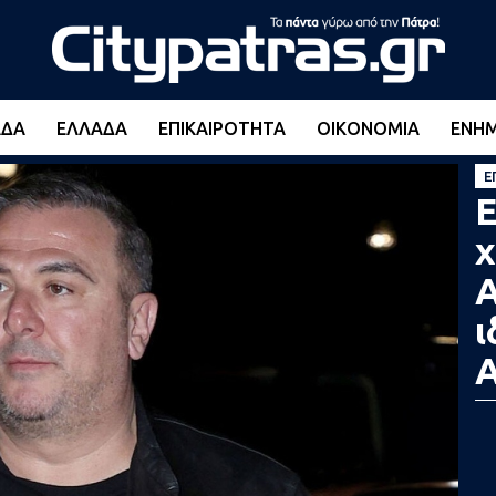
ΆΔΑ
ΕΛΛΆΔΑ
ΕΠΙΚΑΙΡΌΤΗΤΑ
ΟΙΚΟΝΟΜΊΑ
ΕΝΗ
Ε
Ε
χ
Α
ι
Α