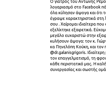
O γιατρός του Αντώνης Ρέμο
λογαριασμό στο Facebook πό
όλα κύλησαν άψογα και ότι τ
έγραψε χαρακτηριστικά στη 
σου . Χαίρομαι ιδιαίτερα που
εξελίχτηκε εξαιρετικά. Εύχο
μεγάλο ευχαριστώ στην εξαι
κυλήσουν άψογα: τον κ. Γιώ
κα Πηνελόπη Κούκη, και τον
@dr.galanisgrigoris. Ιδιαίτερ
τον επαγγελματισμό, τη φρον
κάθε περιστατικό μας. Η καλ
συνεργασίας και σωστής ομά