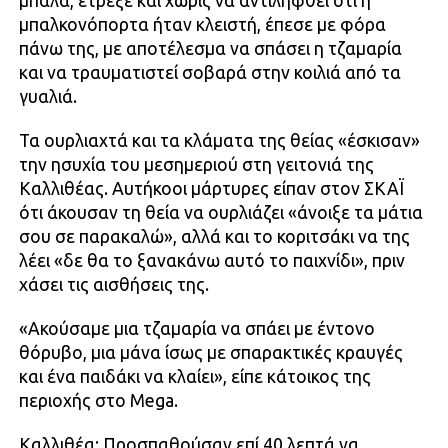
μπάλα, έτρεξε και χωρίς να αντιληφθεί ότι η
μπαλκονόπορτα ήταν κλειστή, έπεσε με φόρα
πάνω της, με αποτέλεσμα να σπάσει η τζαμαρία
και να τραυματιστεί σοβαρά στην κοιλιά από τα
γυαλιά.
Τα ουρλιαχτά και τα κλάματα της θείας «έσκισαν»
την ησυχία του μεσημεριού στη γειτονιά της
Καλλιθέας. Αυτήκοοι μάρτυρες είπαν στον ΣΚΑΪ
ότι άκουσαν τη θεία να ουρλιάζει «άνοιξε τα μάτια
σου σε παρακαλώ», αλλά και το κοριτσάκι να της
λέει «δε θα το ξανακάνω αυτό το παιχνίδι», πριν
χάσει τις αισθήσεις της.
«Ακούσαμε μια τζαμαρία να σπάει με έντονο
θόρυβο, μια μάνα ίσως με σπαρακτικές κραυγές
και ένα παιδάκι να κλαίει», είπε κάτοικος της
περιοχής στο Mega.
Καλλιθέα: Προσπαθούσαν επί 40 λεπτά να