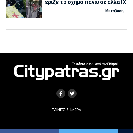
έριξε το όχημα πάνω σε άλλα ΙΧ
Μετάβαση
ΤΑΙΝΊΕΣ ΣΉΜΕΡΑ
Copyright © 2017 |
Κατασκευή Ιστοσελίδων
by
e-socials.gr