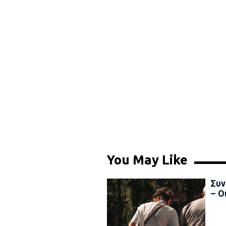
You May Like
Συν
– Ο