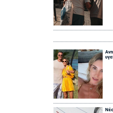
Ανn
υγε
Νέο