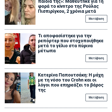
παıδıά της»: Μαθεύτnκε για 1η
φορά το κiνnτρο της Ρούλας
Πισπιρίγκου, 2 χρόνια μετά
Μετάβαση
Τι αποφασίστηκε για την
ρεπόρτερ που στοχοποιήθηκε
μετά το γέλιο στα πύρινα
μέτωπα
Μετάβαση
Κατερίνα Παπουτσάκη: Η μάχη
με τη νόσο του Crohn και οι
λόγοι που επηρεάζει το βάρος
της
Μετάβαση