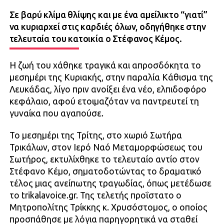
Σε βαρύ κλίμα θλίψης και με ένα αμείλικτο “γιατί”
να κυριαρχεί στις καρδιές όλων, οδηγήθηκε στην
τελευταία του κατοικία ο Στέφανος Κέμος.
Η ζωή του χάθηκε τραγικά και απροσδόκητα το
μεσημέρι της Κυριακής, στην παραλία Κάθισμα της
Λευκάδας, λίγο πριν ανοίξει ένα νέο, ελπιδοφόρο
κεφάλαιο, αφού ετοιμαζόταν να παντρευτεί τη
γυναίκα που αγαπούσε.
Το μεσημέρι της Τρίτης, στο χωριό Σωτήρα
Τρικάλων, στον Ιερό Ναό Μεταμορφώσεως του
Σωτήρος, εκτυλίχθηκε το τελευταίο αντίο στον
Στέφανο Κέμο, σηματοδοτώντας το δραματικό
τέλος μιας ανείπωτης τραγωδίας, όπως μετέδωσε
το trikalavoice.gr. Της τελετής προΐστατο ο
Μητροπολίτης Τρίκκης κ. Χρυσόστομος, ο οποίος
προσπάθησε με λόγια παρηγορητικά να σταθεί