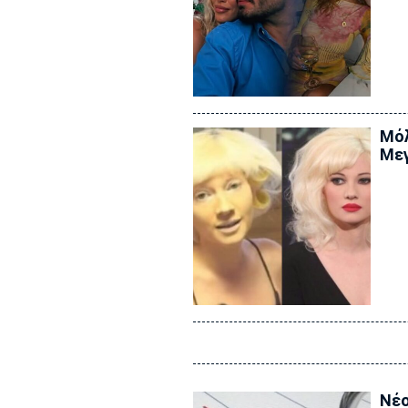
Μόλ
Μεγ
Νέο