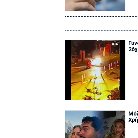
Γυν
26χ
Μόλ
Χρή