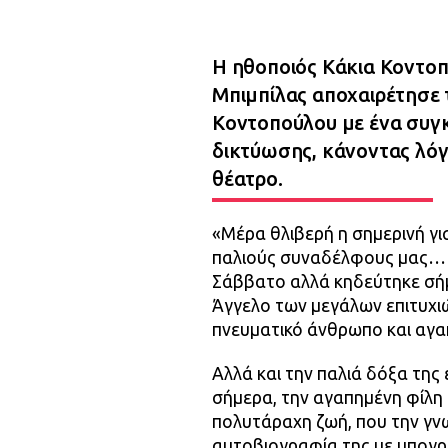
Η ηθοποιός Κάκια Κοντοπ
Μπιμπίλας αποχαιρέτησε 
Κοντοπούλου με ένα συγκ
δικτύωσης, κάνοντας λόγο
θέατρο.
«Μέρα θλιβερή η σημερινή γ
παλιούς συναδέλφους μας… 
Σάββατο αλλά κηδεύτηκε σήμ
Άγγελο των μεγάλων επιτυχιώ
πνευματικό άνθρωπο και αγα
Αλλά και την παλιά δόξα τη
σήμερα, την αγαπημένη φίλη 
πολυτάραχη ζωή, που την γν
αυτοβιογραφία της με υπογρα