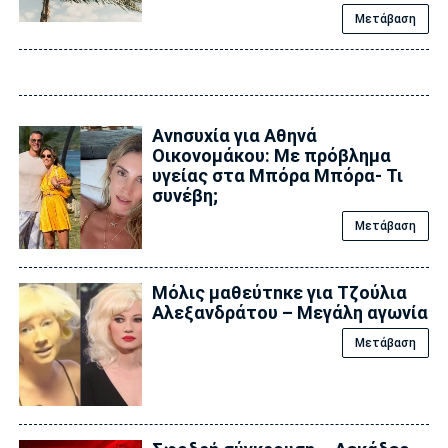
Μετάβαση
Ανnσυxία για Αθηνά
Οικονομάκου: Με πρόβλημα
υγείας στα Μπόρα Μπόρα- Τι
συνέβη;
Μετάβαση
Μόλις μαθεύτnκε για Τζούλια
Αλεξανδράτου – Μεγάλη αγωνία
Μετάβαση