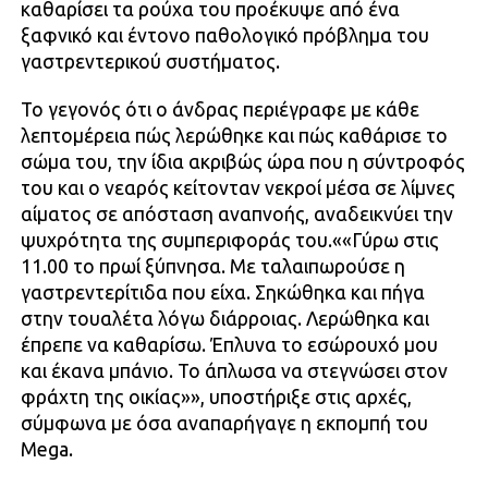
καθαρίσει τα ρούχα του προέκυψε από ένα
ξαφνικό και έντονο παθολογικό πρόβλημα του
γαστρεντερικού συστήματος.
Το γεγονός ότι ο άνδρας περιέγραφε με κάθε
λεπτομέρεια πώς λερώθηκε και πώς καθάρισε το
σώμα του, την ίδια ακριβώς ώρα που η σύντροφός
του και ο νεαρός κείτονταν νεκροί μέσα σε λίμνες
αίματος σε απόσταση αναπνοής, αναδεικνύει την
ψυχρότητα της συμπεριφοράς του.««Γύρω στις
11.00 το πρωί ξύπνησα. Με ταλαιπωρούσε η
γαστρεντερίτιδα που είχα. Σηκώθηκα και πήγα
στην τουαλέτα λόγω διάρροιας. Λερώθηκα και
έπρεπε να καθαρίσω. Έπλυνα το εσώρουχό μου
και έκανα μπάνιο. Το άπλωσα να στεγνώσει στον
φράχτη της οικίας»», υποστήριξε στις αρχές,
σύμφωνα με όσα αναπαρήγαγε η εκπομπή του
Mega.