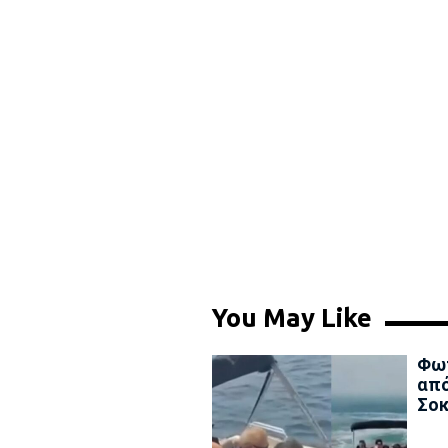
You May Like
Φωτ
από
Σοκ