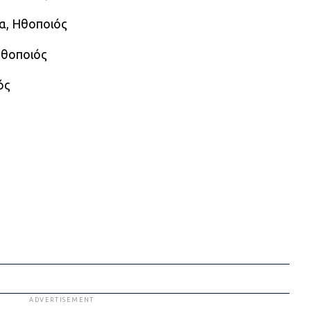
ρα, Ηθοποιός
Ηθοποιός
ός
ADVERTISEMENT