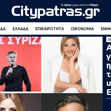
ΆΔΑ
ΕΛΛΆΔΑ
ΕΠΙΚΑΙΡΌΤΗΤΑ
ΟΙΚΟΝΟΜΊΑ
ΕΝΗ
Ε
Α
γ
η
τ
υ
Ε