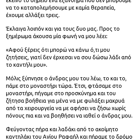
εκείνο το σημείο ένα εξάνθημα που δεν μπορούμε
να το καταπολεμήσουμε με καμία θεραπεία,
έχουμε αλλάξει τρεις.
Έκλαιγα λοιπόν και για τους δυο μας. Προς το
ξημέρωμα άκουσα μία φωνή να μου λέει:
«Αφού ξέρεις ότι μπορώ να κάνω ό,τι μου
ζητήσεις, γιατί δεν έρχεσαι να σου δώσω λάδι από
το καντήλι μου».
Μόλις ξύπνησε ο άνδρας μου του λέω, το και το,
πάμε στο μοναστήρι τώρα. Έτσι, φτάσαμε στο
μοναστήρι, πήγαμε στο προσκύνημα και του
ζήτησα βοήθεια για μένα να με φυλάξει μακρυά
από τα χειρουργεία να με αφήσει να ζήσω χωρίς
πόνους πια και να βοηθήσει να ιαθεί ο άνδρας μου.
Φεύγοντας πήρα και λαδάκι από το ακοίμητο
καντηλάκι του Αγίου Ραφαήλ και πήραμε το δρόμο