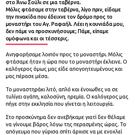
στο Άνω Σούλι σε μια ταβέρνα.
Μόλις φτάσαμε στην ταβέρνα, λίγο πριν, είδαμε
την πινακίδα που έδειχνε τον δρόμο προς το
μοναστήρι του Αγ. Ραφαήλ. Λέει η κουνιάδα μου,
δεν πάμε να προσκυνήσουμε; Πάμε, είπαμε
ομόφωνα και οι τέσσερις.
Ανηφορήσαμε λοιπόν προς το μοναστήρι. Μόλις
φτάσαμε ήταν η ώρα που το μοναστήρι έκλεινε. Ο
καλόγερος όμως μας είδε απογοητευμένους και
μας πέρασε μέσα.
Το μοναστηράκι λιτό, απλό και ένοιωθες να σε
τυλίγει αγάπη, καλοσύνη, ηρεμία. Ο καλόγερος μας
πήγε στην εκκλησία που γίνεται η λειτουργία.
Στο προσκύνημα δεν ανεβήκαμε γιατί δεν θέλαμε
να γίνουμε βάρος λόγω της περασμένης ώρας. Το
απόγευμα που γύρισα σπίτι άρχισε να με ενοχλεί