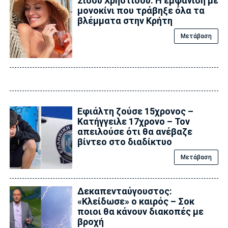
Σίσσυ Χρηστίδου: Η εμφάνιση με
μονοκίνι που τράβηξε όλα τα
βλέμματα στην Κρήτη
Μετάβαση
Εφιάλτη ζούσε 15χρονος –
Κατήγγειλε 17χρονο – Τον
απειλούσε ότι θα ανέβαζε
βίντεο στο διαδίκτυο
Μετάβαση
Δεκαπενταύγουστος:
«Κλείδωσε» ο καιρός – Σoκ
ποιοι θα κάνουν διακοπές με
βροχή