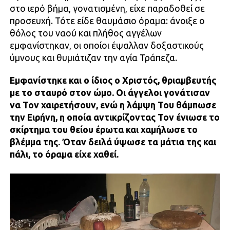
στο ιερό βήμα, γονατισμένη, είχε παραδοθεί σε
προσευχή. Τότε είδε θαυμάσιο όραμα: άνοιξε ο
θόλος του ναού και πλήθος αγγέλων
εμφανίστηκαν, οι οποίοι έψαλλαν δοξαστικούς
ύμνους και θυμιάτιζαν την αγία Τράπεζα.
Εμφανίστηκε και ο ίδιος ο Χριστός, θριαμβευτής
με το σταυρό στον ώμο. Οι άγγελοι γονάτισαν
να Τον χαιρετήσουν, ενώ η λάμψη Του θάμπωσε
την Ειρήνη, η οποία αντικρίζοντας Τον ένιωσε το
σκίρτημα του θείου έρωτα και χαμήλωσε το
βλέμμα της. Όταν δειλά ύψωσε τα μάτια της και
πάλι, το όραμα είχε χαθεί.