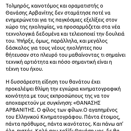
Τολμηρός, καινοτόμος και οραματιστής ο
Θανάσης Αρβανίτης δεν σταμάτησε ποτέ να
ενημερώνεται για τις παγκόσμιες εξελίξεις στον
χώρο της ηχοληψίας, να προσαρμόζεται στα νέα
τεχνολογικά δεδομένα και τελειοποιεί την δουλειά
του. Υπήρξε, όμως, παράλληλα, και μεγάλος
δάσκαλος για τους νέους ηχολήπτες που
θήτευσαν στο πλευρό του μαθαίνοντας τι σημαίνει
τεχνική αρτιότητα και πόσο σημαντική είναι η
τέχνη του ήχου.
Η δυσσάρεστη είδηση του θανάτου έχει
προκαλέψει θλίψη την εγχώρια κινηματογραφική
κοινότητα με τους εκπροσώπους της να τον
αποχαιρετούν με συγκίνηση: «ΘΑΝΑΣΗΣ
ΑΡΒΑΝΙΤΗΣ. Ο φίλος των φίλων.Ο αγαπημένος
του Ελληνικού Κινηματογράφου. Πάντα έτοιμος,
πάντα πρόθυμος, πάντα ικανότατος. Και πάνω απ’
όλα, πιστός. Καλό σου ταξίδι Θανάση μας, δε θα