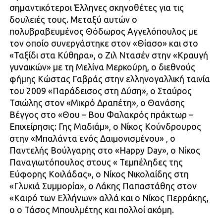
σημαντικότεροι Έλληνες σκηνοθέτες για τις
δουλειές τους. Μεταξύ αυτών ο
πολυβραβευμένος Θόδωρος Αγγελόπουλος με
τον οποίο συνεργάστηκε στον «Θίασο» και στο
«Ταξίδι στα Κύθηρα», ο Ζιλ Ντασέν στην «Κραυγή
γυναικών» με τη Μελίνα Μερκούρη, ο διεθνούς
φήμης Κώστας Γαβράς στην ελληνογαλλική ταινία
του 2009 «Παράδεισος στη Δύση», ο Σταύρος
Τσιώλης στον «Μικρό Δραπέτη», ο Θανάσης
Βέγγος στο «Θου – Βου Φαλακρός πράκτωρ –
Επιχείρησις: Γης Μαδιάμ», ο Νίκος Κούνδρουρος
στην «Μπαλάντα ενός Δαιμονισμένου» , ο
Παντελής Βούλγαρης στο «Happy Day», ο Νίκος
Παναγιωτόπουλος στους « Τεμπέληδες της
Εύφορης Κοιλάδας», ο Νίκος Νικολαίδης στη
«Γλυκιά Συμμορία», ο Λάκης Παπαστάθης στον
«Καιρό των Ελλήνων» αλλά και ο Νίκος Περράκης,
ο ο Τάσος Μπουλμέτης και πολλοί ακόμη.